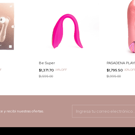
Be Super
PASADENA PLAY
F
$1,371.70
-
14
%
OFF
$1,795.50
-
10
%
OF
$1,595.00
$1,995.00
te y recibí nuestras ofertas.