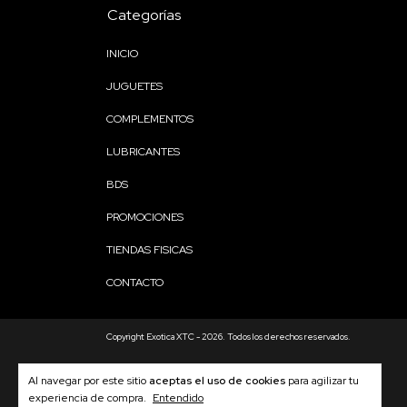
Categorías
INICIO
JUGUETES
COMPLEMENTOS
LUBRICANTES
BDS
PROMOCIONES
TIENDAS FISICAS
CONTACTO
Copyright Exotica XTC - 2026. Todos los derechos reservados.
Al navegar por este sitio
aceptas el uso de cookies
para agilizar tu
experiencia de compra.
Entendido