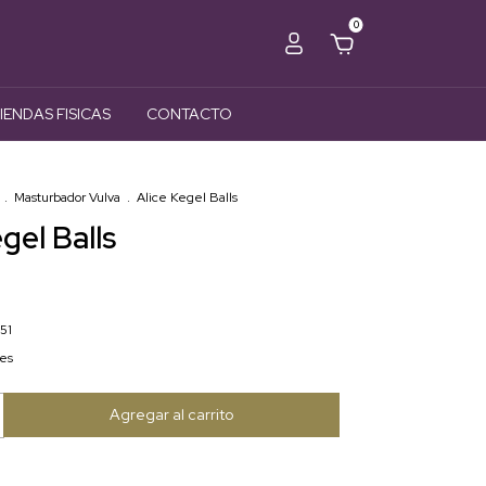
0
IENDAS FISICAS
CONTACTO
.
Masturbador Vulva
.
Alice Kegel Balls
gel Balls
51
les